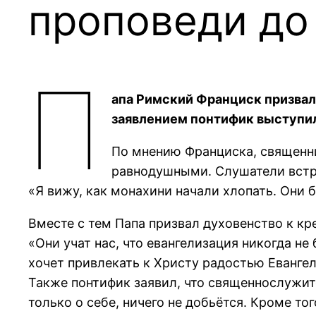
проповеди до
П
апа Римский Франциск призвал 
заявлением понтифик выступил
По мнению Франциска, священни
равнодушными. Слушатели встр
«Я вижу, как монахини начали хлопать. Они
Вместе с тем Папа призвал духовенство к кр
«Они учат нас, что евангелизация никогда н
хочет привлекать к Христу радостью Евангел
Также понтифик заявил, что священнослужит
только о себе, ничего не добьётся. Кроме т