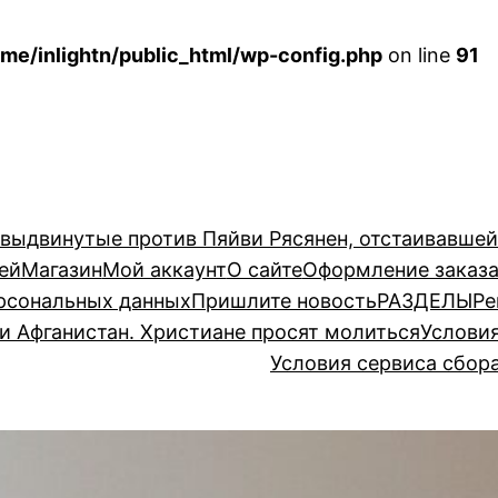
me/inlightn/public_html/wp-config.php
on line
91
 выдвинутые против Пяйви Рясянен, отстаивавше
ей
Магазин
Мой аккаунт
О сайте
Оформление заказ
рсональных данных
Пришлите новость
РАЗДЕЛЫ
Ре
и Афганистан. Христиане просят молиться
Услови
Условия сервиса сбор