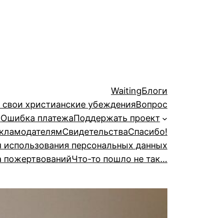
Waiting
Блоги
й свои христианские убеждения
Вопрос
а
Ошибка платежа
Поддержать проект
кламодателям
Свидетельства
Спасибо!
я использования персональных данных
а пожертвований
Что-то пошло не так…