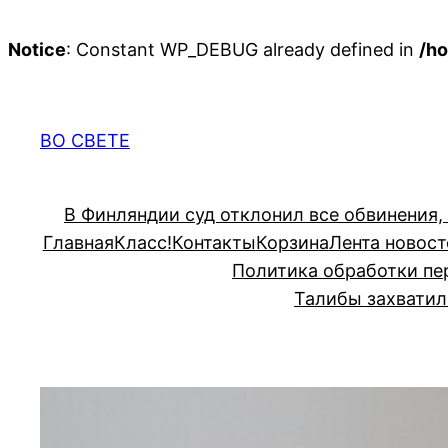
Notice
: Constant WP_DEBUG already defined in
/ho
Перейти
к
содержимому
ВО СВЕТЕ
В Финляндии суд отклонил все обвинения,
Главная
Класс!
Контакты
Корзина
Лента новост
Политика обработки пе
Талибы захватил