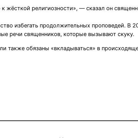
не к жёсткой религиозности», — сказал он священ
тво избегать продолжительных проповедей. В 20
ные речи священников, которые вызывают скуку.
тели также обязаны «вкладываться» в происходя