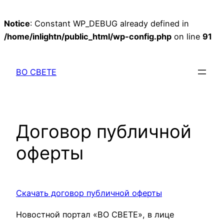
Notice
: Constant WP_DEBUG already defined in
/home/inlightn/public_html/wp-config.php
on line
91
Перейти
к
ВО СВЕТЕ
содержимому
Договор публичной
оферты
Скачать договор публичной оферты
Новостной портал «ВО СВЕТЕ», в лице