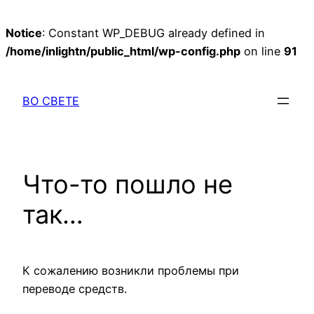
Notice
: Constant WP_DEBUG already defined in
/home/inlightn/public_html/wp-config.php
on line
91
Перейти
к
ВО СВЕТЕ
содержимому
Что-то пошло не
так…
К сожалению возникли проблемы при
переводе средств.