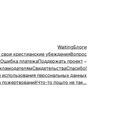
Waiting
Блоги
й свои христианские убеждения
Вопрос
а
Ошибка платежа
Поддержать проект
кламодателям
Свидетельства
Спасибо!
я использования персональных данных
а пожертвований
Что-то пошло не так…