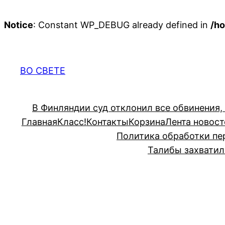
Notice
: Constant WP_DEBUG already defined in
/ho
Перейти
к
содержимому
ВО СВЕТЕ
В Финляндии суд отклонил все обвинения,
Главная
Класс!
Контакты
Корзина
Лента новост
Политика обработки пе
Талибы захватил