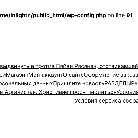
me/inlightn/public_html/wp-config.php
on line
91
 выдвинутые против Пяйви Рясянен, отстаивавше
ей
Магазин
Мой аккаунт
О сайте
Оформление заказ
рсональных данных
Пришлите новость
РАЗДЕЛЫ
Ре
и Афганистан. Христиане просят молиться
Услови
Условия сервиса сбор