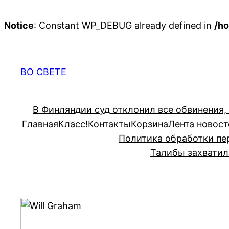
Notice
: Constant WP_DEBUG already defined in
/ho
Перейти
к
содержимому
ВО СВЕТЕ
В Финляндии суд отклонил все обвинения,
Главная
Класс!
Контакты
Корзина
Лента новост
Политика обработки пе
Талибы захватил