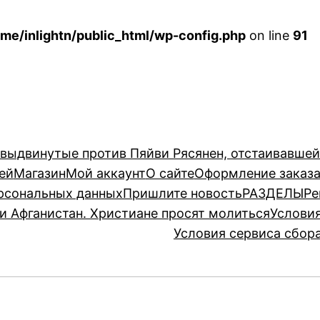
me/inlightn/public_html/wp-config.php
on line
91
 выдвинутые против Пяйви Рясянен, отстаивавше
ей
Магазин
Мой аккаунт
О сайте
Оформление заказ
рсональных данных
Пришлите новость
РАЗДЕЛЫ
Ре
и Афганистан. Христиане просят молиться
Услови
Условия сервиса сбор