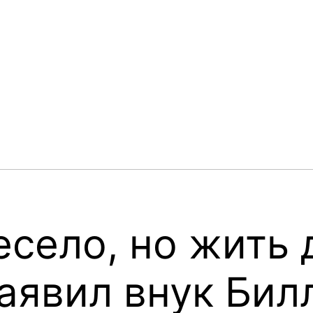
есело, но жить
аявил внук Бил