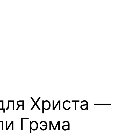
 для Христа —
ли Грэма