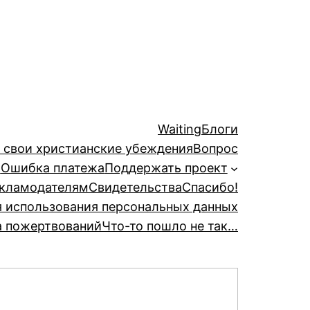
Waiting
Блоги
й свои христианские убеждения
Вопрос
а
Ошибка платежа
Поддержать проект
кламодателям
Свидетельства
Спасибо!
я использования персональных данных
а пожертвований
Что-то пошло не так…