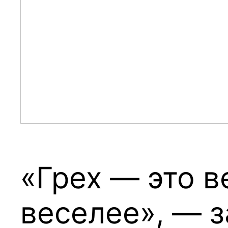
«Грех — это в
веселее», — з