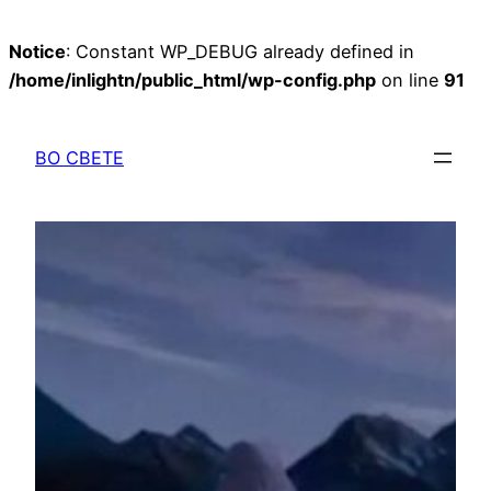
Notice
: Constant WP_DEBUG already defined in
/home/inlightn/public_html/wp-config.php
on line
91
Перейти
к
ВО СВЕТЕ
содержимому