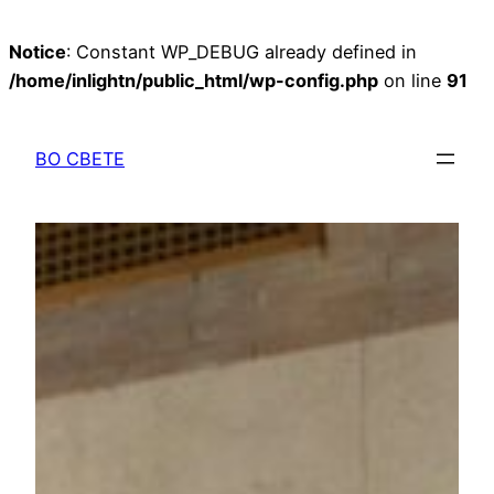
Notice
: Constant WP_DEBUG already defined in
/home/inlightn/public_html/wp-config.php
on line
91
Перейти
к
ВО СВЕТЕ
содержимому