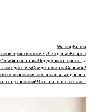
Waiting
Блоги
й свои христианские убеждения
Вопрос
а
Ошибка платежа
Поддержать проект
кламодателям
Свидетельства
Спасибо!
я использования персональных данных
а пожертвований
Что-то пошло не так…