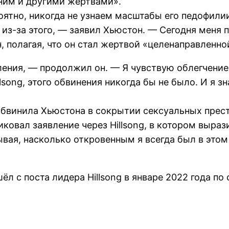
с ним и другими жертвами».
ятно, никогда не узнаем масштабы его педофили
о из-за этого, — заявил Хьюстон. — Сегодня меня 
, полагая, что он стал жертвой «целенаправленной
пления, — продолжил он. — Я чувствую облегчение
song, этого обвинения никогда бы не было. И я з
 обвинила Хьюстона в сокрытии сексуальных прес
иковал заявление через Hillsong, в котором выра
вая, насколько откровенным я всегда был в этом
л с поста лидера Hillsong в январе 2022 года по