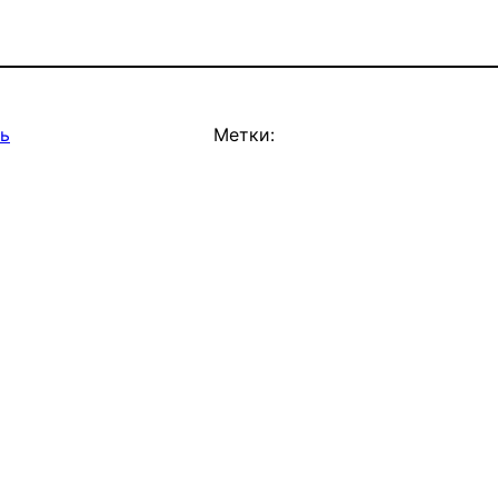
ь
Метки: