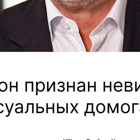
он признан нев
суальных домог