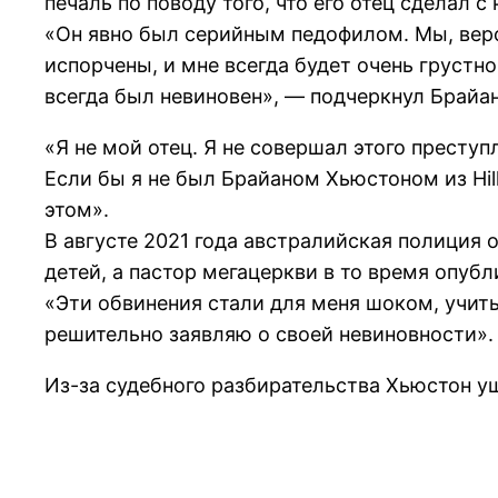
печаль по поводу того, что его отец сделал 
«Он явно был серийным педофилом. Мы, веро
испорчены, и мне всегда будет очень грустн
всегда был невиновен», — подчеркнул Брайан
«Я не мой отец. Я не совершал этого престу
Если бы я не был Брайаном Хьюстоном из Hill
этом».
В августе 2021 года австралийская полиция
детей, а пастор мегацеркви в то время опубл
«Эти обвинения стали для меня шоком, учиты
решительно заявляю о своей невиновности».
Из-за судебного разбирательства Хьюстон ушё