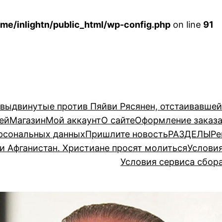
me/inlightn/public_html/wp-config.php
on line
91
 выдвинутые против Пяйви Рясянен, отстаивавше
ей
Магазин
Мой аккаунт
О сайте
Оформление заказ
рсональных данных
Пришлите новость
РАЗДЕЛЫ
Ре
и Афганистан. Христиане просят молиться
Услови
Условия сервиса сбор