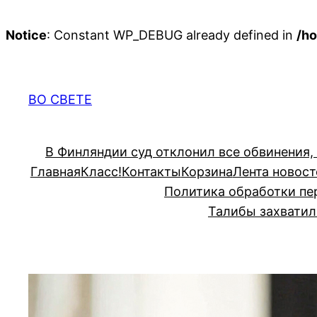
Notice
: Constant WP_DEBUG already defined in
/ho
Перейти
к
содержимому
ВО СВЕТЕ
В Финляндии суд отклонил все обвинения,
Главная
Класс!
Контакты
Корзина
Лента новост
Политика обработки пе
Талибы захватил