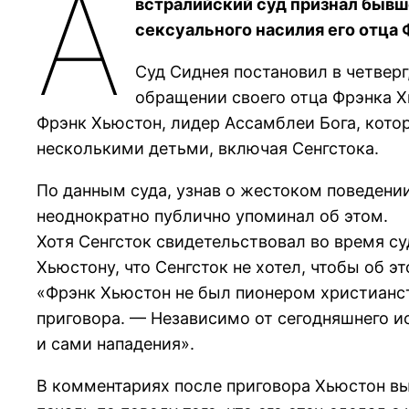
А
встралийский суд признал бывш
сексуального насилия его отца
Суд Сиднея постановил в четвер
обращении своего отца Фрэнка Х
Фрэнк Хьюстон, лидер Ассамблеи Бога, которы
несколькими детьми, включая Сенгстока.
По данным суда, узнав о жестоком поведени
неоднократно публично упоминал об этом.
Хотя Сенгсток свидетельствовал во время су
Хьюстону, что Сенгсток не хотел, чтобы об 
«Фрэнк Хьюстон не был пионером христианст
приговора. — Независимо от сегодняшнего ис
и сами нападения».
В комментариях после приговора Хьюстон выр