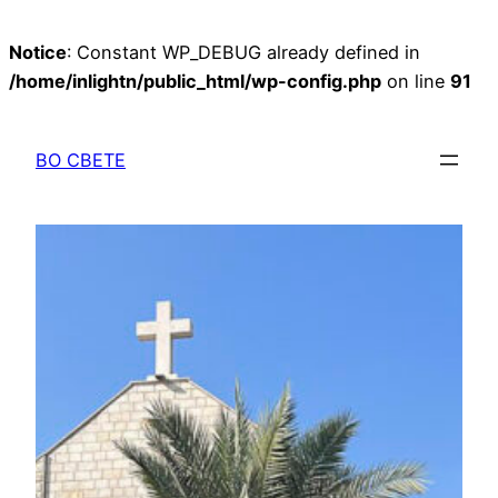
Notice
: Constant WP_DEBUG already defined in
/home/inlightn/public_html/wp-config.php
on line
91
Перейти
к
ВО СВЕТЕ
содержимому