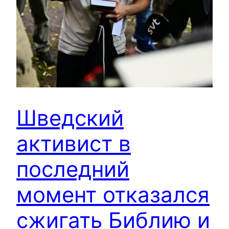
Шведский
активист в
последний
момент отказался
сжигать Библию и