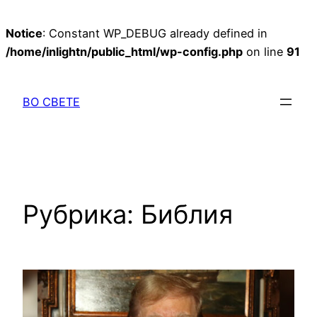
Notice
: Constant WP_DEBUG already defined in
/home/inlightn/public_html/wp-config.php
on line
91
Перейти
к
ВО СВЕТЕ
содержимому
Рубрика:
Библия