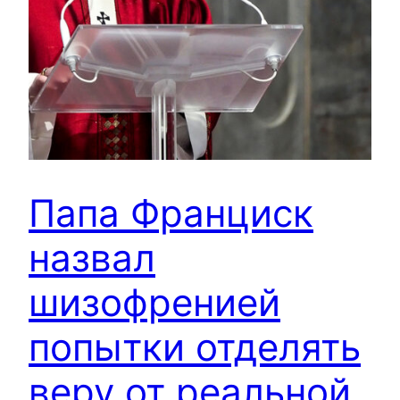
Папа Франциск
назвал
шизофренией
попытки отделять
веру от реальной