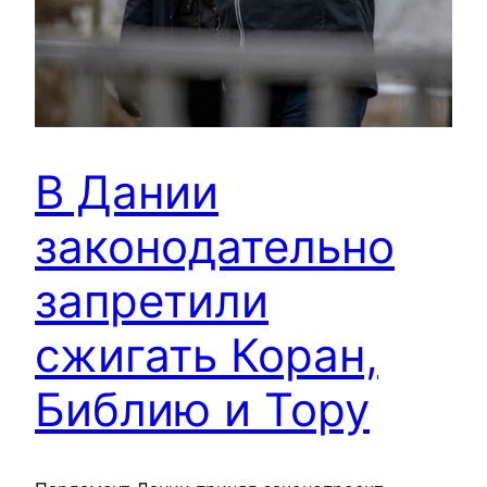
В Дании
законодательно
запретили
сжигать Коран,
Библию и Тору