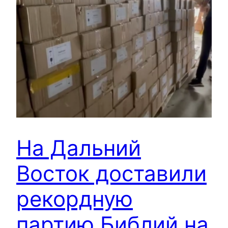
На Дальний
Восток доставили
рекордную
партию Библий на