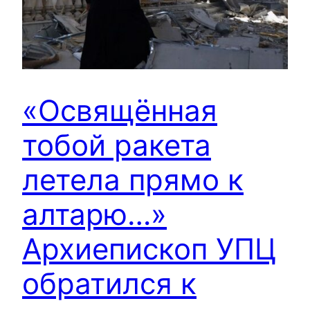
«Освящённая
тобой ракета
летела прямо к
алтарю…»
Архиепископ УПЦ
обратился к