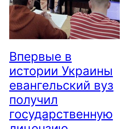
Впервые в
истории Украины
евангельский вуз
получил
государственную
лицензию