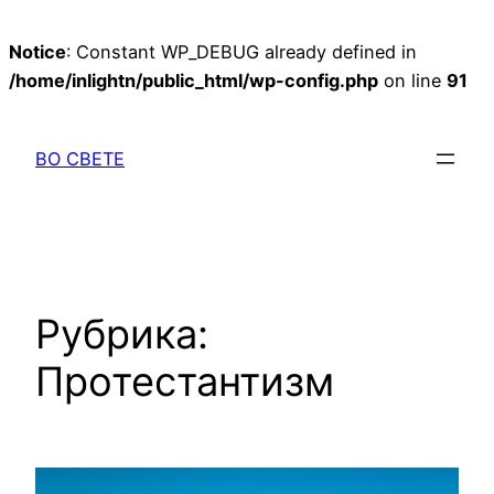
Notice
: Constant WP_DEBUG already defined in
/home/inlightn/public_html/wp-config.php
on line
91
Перейти
к
ВО СВЕТЕ
содержимому
Рубрика:
Протестантизм