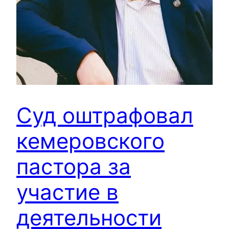
Суд оштрафовал
кемеровского
пастора за
участие в
деятельности