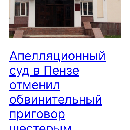
Апелляционный
суд в Пензе
отменил
обвинительный
приговор
шестерым