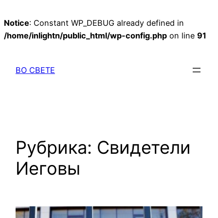
Notice
: Constant WP_DEBUG already defined in
/home/inlightn/public_html/wp-config.php
on line
91
Перейти
к
ВО СВЕТЕ
содержимому
Рубрика:
Свидетели
Иеговы