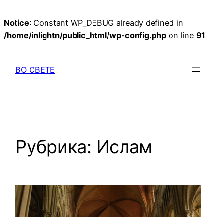
Notice
: Constant WP_DEBUG already defined in
/home/inlightn/public_html/wp-config.php
on line
91
Перейти
к
ВО СВЕТЕ
содержимому
Рубрика:
Ислам