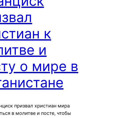
анциск
извал
стиан к
литве и
ту о мире в
ганистане
нциск призвал христиан мира
ться в молитве и посте, чтобы