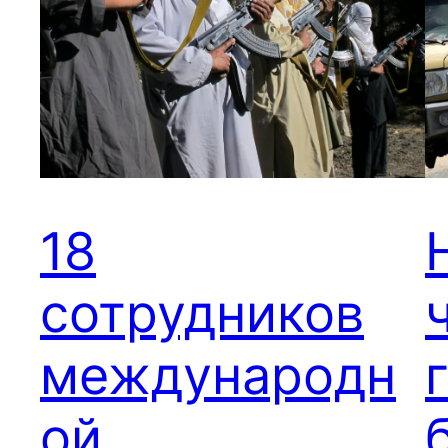
18
сотрудников
международн
ой