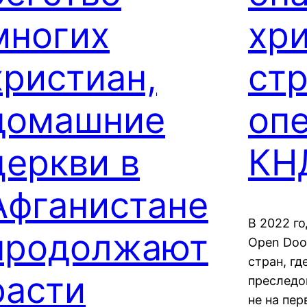
многих
хр
христиан,
стр
домашние
оп
церкви в
КН
Афганистане
В 2022 г
продолжают
Open Door
стран, гд
расти
преследо
не на пе