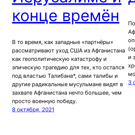
конце времён
По
Аф
оп
В то время, как западные «партнёры»
(о
рассматривают уход США из Афганистана
и 
как геополитическую катастрофу и
хр
эпическую трагедию для тех, кто остался
мо
под властью Талибана*, сами талибы и
3 
другие радикальные мусульмане видят в
захвате Афганистана нечто большее, чем
просто военную победу.
8 октября, 2021