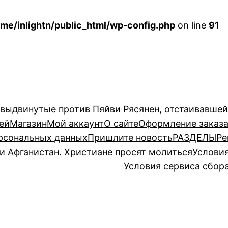
me/inlightn/public_html/wp-config.php
on line
91
 выдвинутые против Пяйви Рясянен, отстаивавше
ей
Магазин
Мой аккаунт
О сайте
Оформление заказ
рсональных данных
Пришлите новость
РАЗДЕЛЫ
Ре
и Афганистан. Христиане просят молиться
Услови
Условия сервиса сбор