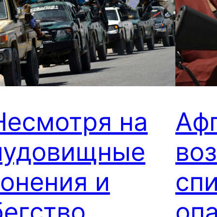
Несмотря на
Аф
чудовищные
во
гонения и
сп
бегство
оп