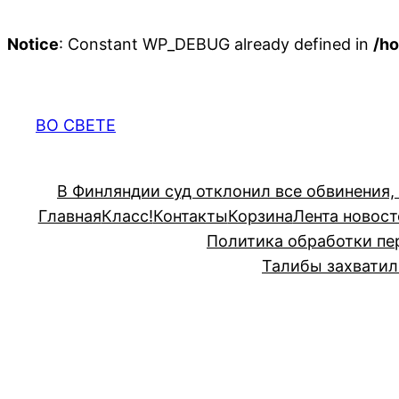
Notice
: Constant WP_DEBUG already defined in
/ho
Перейти
к
содержимому
ВО СВЕТЕ
В Финляндии суд отклонил все обвинения,
Главная
Класс!
Контакты
Корзина
Лента новост
Политика обработки пе
Талибы захватил