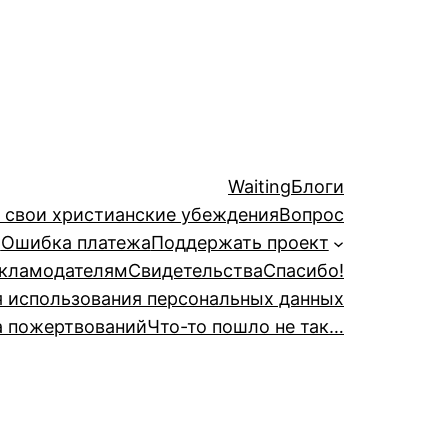
Waiting
Блоги
й свои христианские убеждения
Вопрос
а
Ошибка платежа
Поддержать проект
кламодателям
Свидетельства
Спасибо!
я использования персональных данных
а пожертвований
Что-то пошло не так…