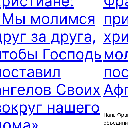
христиане:
Фр
«Мы молимся
пр
друг за друга,
хри
чтобы Господь
мо
поставил
пос
ангелов Своих
Аф
вокруг нашего
Папа Фра
дома»
объедини