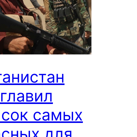
ганистан
зглавил
исок самых
асных для