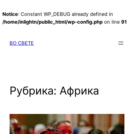
Notice
: Constant WP_DEBUG already defined in
/home/inlightn/public_html/wp-config.php
on line
91
Перейти
к
ВО СВЕТЕ
содержимому
Рубрика:
Африка