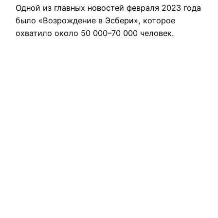
Одной из главных новостей февраля 2023 года
было «Возрождение в Эсбери», которое
охватило около 50 000–70 000 человек.
Теперь нечто невероятное происходит и в
другой части мира — на восточном побережье
африканского континента в Республике
Гвинея-Бисау.
6 сентября, 2023