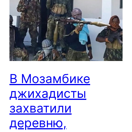
В Мозамбике
джихадисты
захватили
деревню,