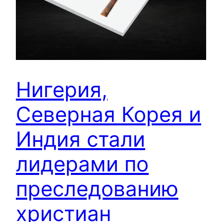
Нигерия,
Северная Корея и
Индия стали
лидерами по
преследованию
христиан