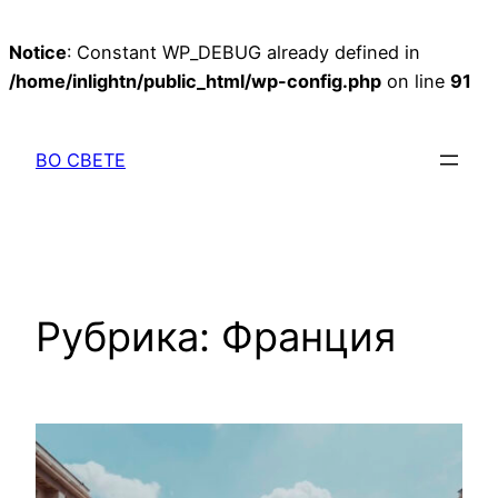
Notice
: Constant WP_DEBUG already defined in
/home/inlightn/public_html/wp-config.php
on line
91
Перейти
к
ВО СВЕТЕ
содержимому
Рубрика:
Франция