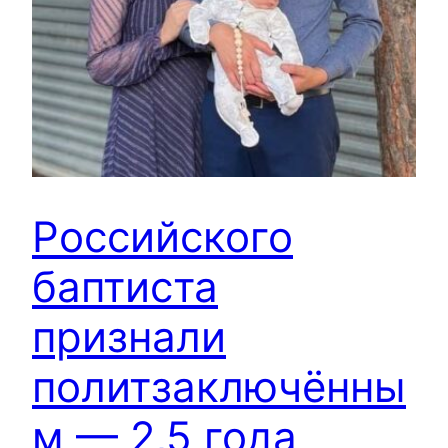
Российского
баптиста
признали
политзаключённы
м — 2,5 года