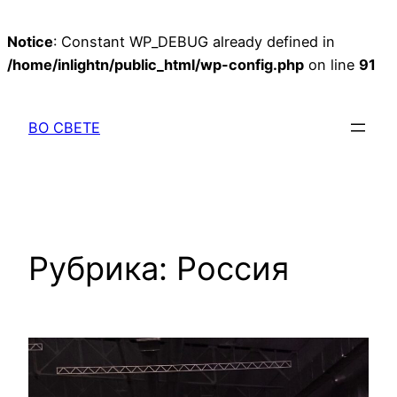
Notice
: Constant WP_DEBUG already defined in
/home/inlightn/public_html/wp-config.php
on line
91
Перейти
к
ВО СВЕТЕ
содержимому
Рубрика:
Россия