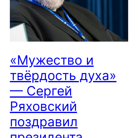
«Мужество и
твёрдость духа»
— Сергей
Ряховский
поздравил
президента