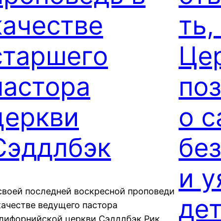
качестве
ть,
старшего
Це
пастора
по
церкви
о 
Сэддлбэк
бе
и 
своей последней воскресной проповеди
де
качестве ведущего пастора
лифорнийской церкви Сэддлбэк Рик