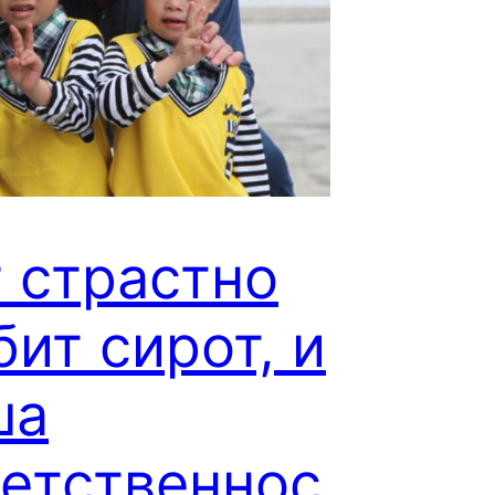
 страстно
ит сирот, и
ша
ветственнос