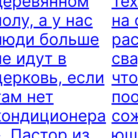
деревянном
Тех
полу, а у нас
на 
люди больше
ра
не идут в
сва
церковь, если
чт
там нет
по
кондиционера
со
». Пастор из
ющ