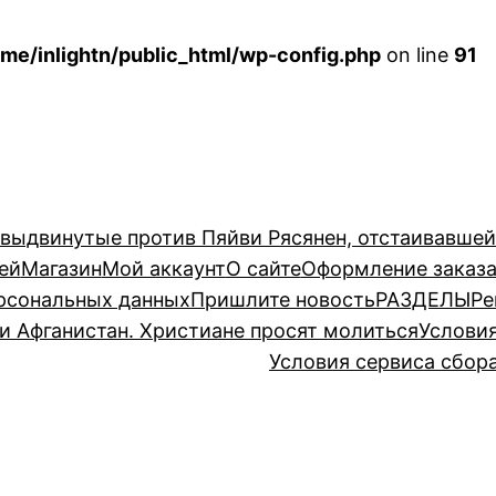
me/inlightn/public_html/wp-config.php
on line
91
 выдвинутые против Пяйви Рясянен, отстаивавше
ей
Магазин
Мой аккаунт
О сайте
Оформление заказ
рсональных данных
Пришлите новость
РАЗДЕЛЫ
Ре
и Афганистан. Христиане просят молиться
Услови
Условия сервиса сбор