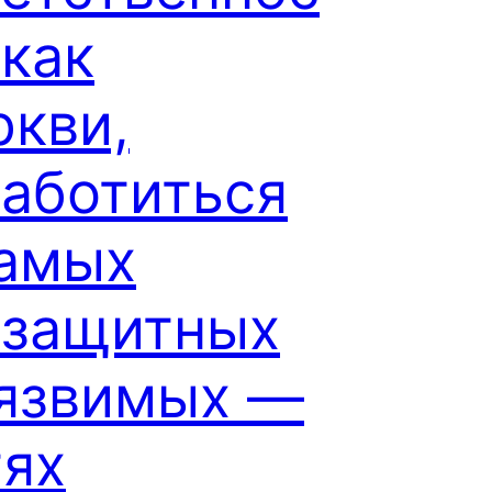
 как
ркви,
заботиться
самых
ззащитных
уязвимых —
тях