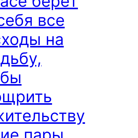
асе берёт
себя все
сходы на
дьбу,
обы
ощрить
жительству
ие пары