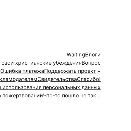
Waiting
Блоги
й свои христианские убеждения
Вопрос
а
Ошибка платежа
Поддержать проект
кламодателям
Свидетельства
Спасибо!
я использования персональных данных
а пожертвований
Что-то пошло не так…