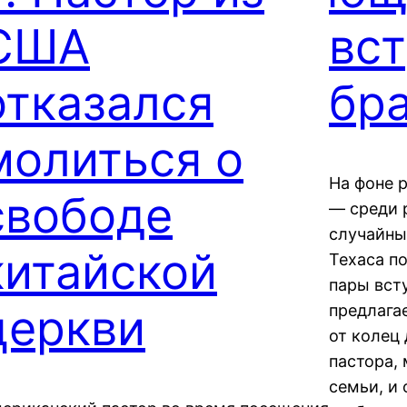
США
вст
отказался
бр
молиться о
На фоне 
свободе
— среди 
случайны
китайской
Техаса п
пары всту
церкви
предлага
от колец 
пастора, 
семьи, и