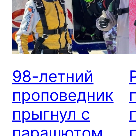
98-летний
проповедник
прыгнул с
парашютом,