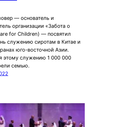
ловер — основатель и
тель организации «Забота о
are for Children) — посвятил
нь служению сиротам в Китае и
транах юго-восточной Азии.
я этому служению 1 000 000
рели семью.
2022