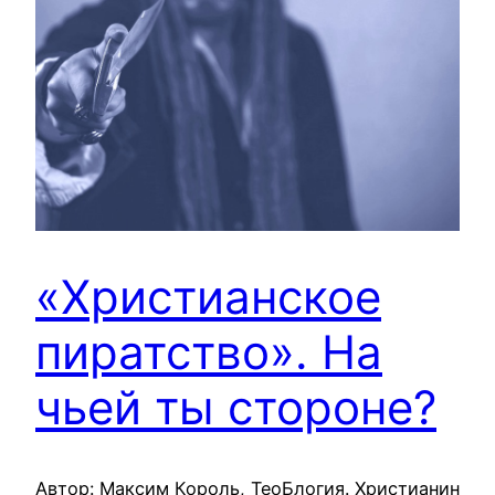
«Христианское
пиратство». На
чьей ты стороне?
Автор: Максим Король, ТеоБлогия. Христианин