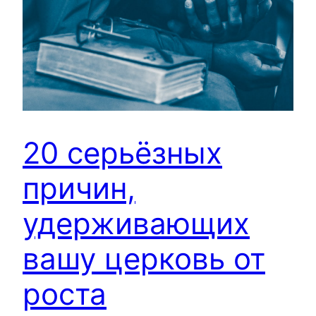
20 серьёзных
причин,
удерживающих
вашу церковь от
роста