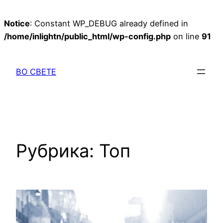
Notice
: Constant WP_DEBUG already defined in
/home/inlightn/public_html/wp-config.php
on line
91
Перейти
к
ВО СВЕТЕ
содержимому
Рубрика:
Топ