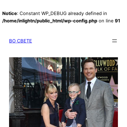
Notice
: Constant WP_DEBUG already defined in
/home/inlightn/public_html/wp-config.php
on line
91
Перейти
к
ВО СВЕТЕ
содержимому