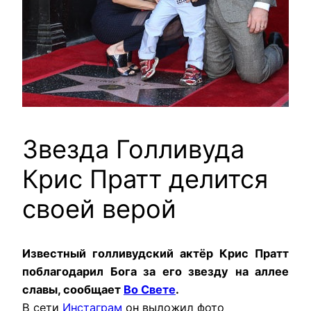
Звезда Голливуда
Крис Пратт делится
своей верой
Известный голливудский актёр Крис Пратт
поблагодарил Бога за его звезду на аллее
славы, сообщает
Во Свете
.
В сети
Инстаграм
он выложил фото