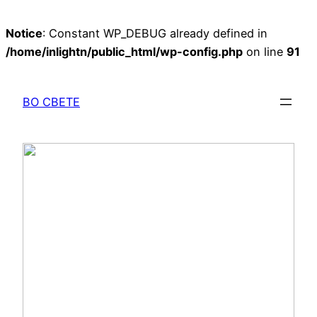
Notice
: Constant WP_DEBUG already defined in
/home/inlightn/public_html/wp-config.php
on line
91
Перейти
к
ВО СВЕТЕ
содержимому