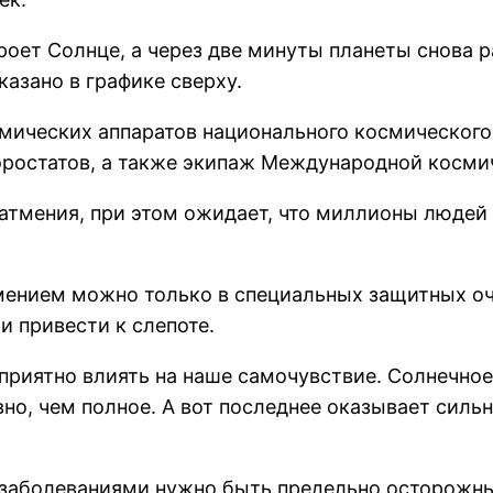
оет Солнце, а через две минуты планеты снова р
казано в графике сверху.
смических аппаратов национального космическог
эростатов, а также экипаж Международной косми
тмения, при этом ожидает, что миллионы людей 
тмением можно только в специальных защитных оч
и привести к слепоте.
приятно влиять на наше самочувствие. Солнечное
но, чем полное. А вот последнее оказывает сильн
 заболеваниями нужно быть предельно осторожн