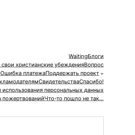
Waiting
Блоги
й свои христианские убеждения
Вопрос
а
Ошибка платежа
Поддержать проект
кламодателям
Свидетельства
Спасибо!
я использования персональных данных
а пожертвований
Что-то пошло не так…