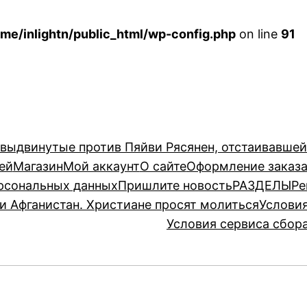
me/inlightn/public_html/wp-config.php
on line
91
 выдвинутые против Пяйви Рясянен, отстаивавше
ей
Магазин
Мой аккаунт
О сайте
Оформление заказ
рсональных данных
Пришлите новость
РАЗДЕЛЫ
Ре
и Афганистан. Христиане просят молиться
Услови
Условия сервиса сбор