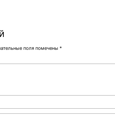
й
зательные поля помечены
*