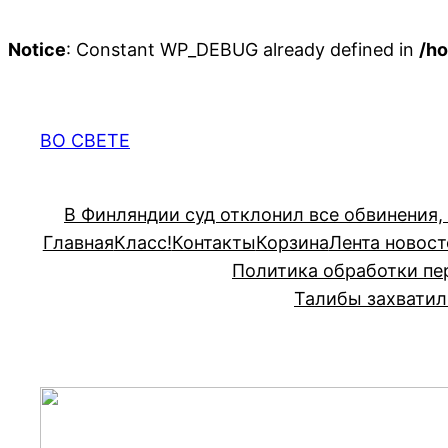
Notice
: Constant WP_DEBUG already defined in
/ho
Перейти
к
содержимому
ВО СВЕТЕ
В Финляндии суд отклонил все обвинения,
Главная
Класс!
Контакты
Корзина
Лента новост
Политика обработки пе
Талибы захватил