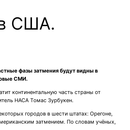
 в США.
Частные фазы затмения будут видны в
ровые СМИ.
атит континентальную часть страны от
витель НАСА Томас Зурбукен.
екоторых городов в шести штатах: Орегоне,
американским затмением. По словам учёных,