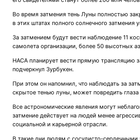
Во время затмения тень Луны полностью закр
в этих штатах полного солнечного затмения у
За затмением будут вести наблюдение 11 ко
самолета организации, более 50 высотных а
НАСА планирует вести прямую трансляцию за
подчеркнул Зурбукен.
При этом он напомнил, что наблюдать за за
скрытое тенью луны, может повредить глаза 
Все астрономические явления могут неблаго
затмение действует на людей менее агрессив
социальной и карьерной отрасли.
В такие дни людям с сосудисто-сердечными