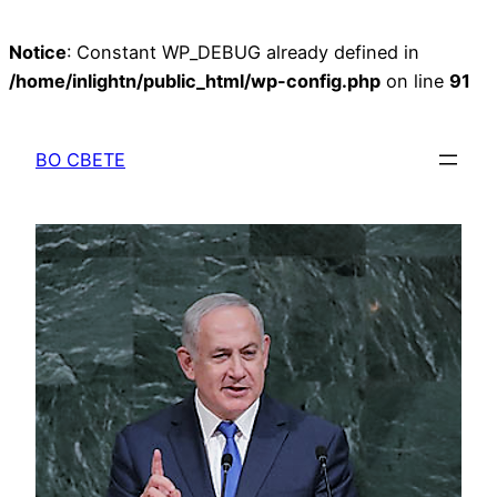
Notice
: Constant WP_DEBUG already defined in
/home/inlightn/public_html/wp-config.php
on line
91
Перейти
к
ВО СВЕТЕ
содержимому