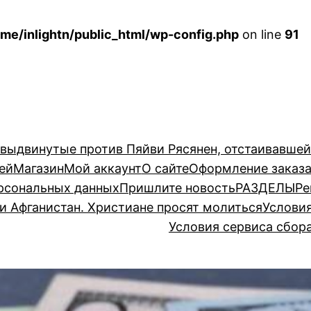
me/inlightn/public_html/wp-config.php
on line
91
 выдвинутые против Пяйви Рясянен, отстаивавше
ей
Магазин
Мой аккаунт
О сайте
Оформление заказ
рсональных данных
Пришлите новость
РАЗДЕЛЫ
Ре
и Афганистан. Христиане просят молиться
Услови
Условия сервиса сбор