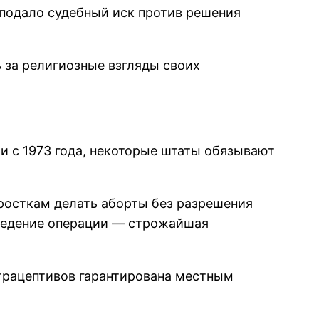
 подало судебный иск против решения
 за религиозные взгляды своих
 с 1973 года, некоторые штаты обязывают
росткам делать аборты без разрешения
оведение операции — строжайшая
нтрацептивов гарантирована местным