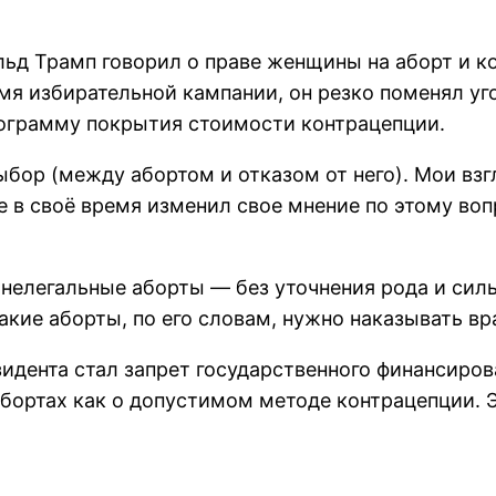
альд Трамп говорил о праве женщины на аборт и 
мя избирательной кампании, он резко поменял уг
ограмму покрытия стоимости контрацепции.
выбор (между абортом и отказом от него). Мои вз
е в своё время изменил свое мнение по этому воп
нелегальные аборты — без уточнения рода и силы
акие аборты, по его словам, нужно наказывать вр
зидента стал запрет государственного финансиро
бортах как о допустимом методе контрацепции. 