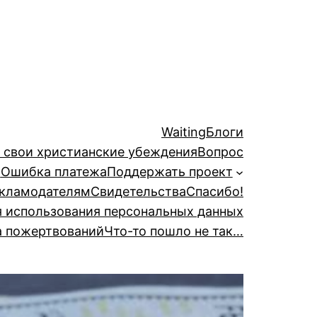
Waiting
Блоги
й свои христианские убеждения
Вопрос
а
Ошибка платежа
Поддержать проект
кламодателям
Свидетельства
Спасибо!
я использования персональных данных
а пожертвований
Что-то пошло не так…