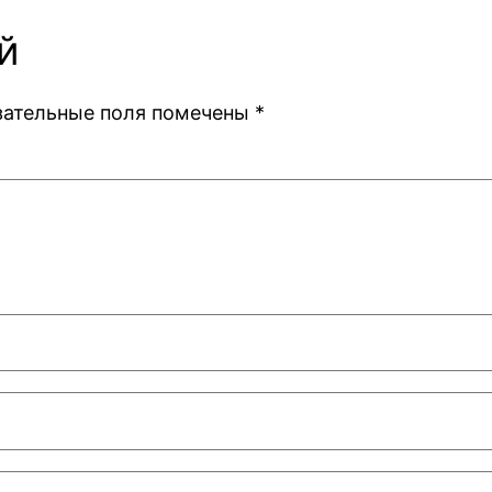
й
зательные поля помечены
*