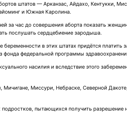
бортов штатов — Арканзас, Айдахо, Кентукки, Ми
айоминг и Южная Каролина.
ей за час до совершения аборта показать женщи
 дать послушать сердцебиение зародыша.
е беременности в этих штатах придётся платить 
из фонда федеральной программы здравоохранени
суального насилия и вследствие этого забереме
ки, Мичигане, Миссури, Небраске, Северной Дакот
подростков, пытающихся получить разрешение на