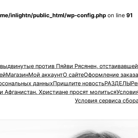
me/inlightn/public_html/wp-config.php
on line
91
 выдвинутые против Пяйви Рясянен, отстаивавше
ей
Магазин
Мой аккаунт
О сайте
Оформление заказ
рсональных данных
Пришлите новость
РАЗДЕЛЫ
Ре
и Афганистан. Христиане просят молиться
Услови
Условия сервиса сбор