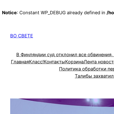
Notice
: Constant WP_DEBUG already defined in
/ho
Перейти
к
содержимому
ВО СВЕТЕ
В Финляндии суд отклонил все обвинения,
Главная
Класс!
Контакты
Корзина
Лента новост
Политика обработки пе
Талибы захватил