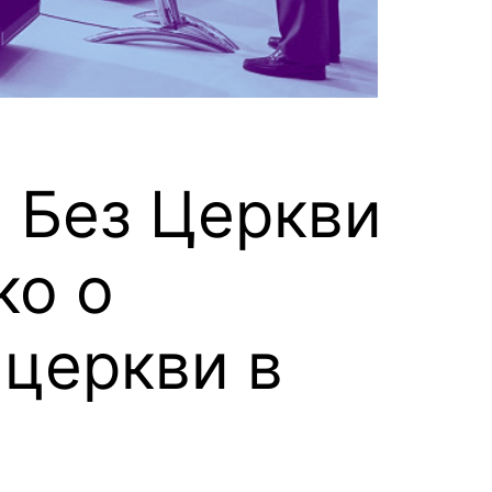
. Без Церкви
ко о
церкви в