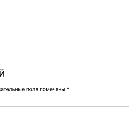
й
зательные поля помечены
*