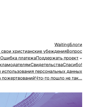
Waiting
Блоги
й свои христианские убеждения
Вопрос
а
Ошибка платежа
Поддержать проект
кламодателям
Свидетельства
Спасибо!
я использования персональных данных
а пожертвований
Что-то пошло не так…