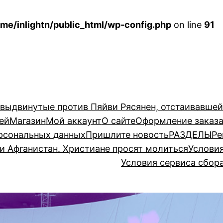
me/inlightn/public_html/wp-config.php
on line
91
 выдвинутые против Пяйви Рясянен, отстаивавше
ей
Магазин
Мой аккаунт
О сайте
Оформление заказ
рсональных данных
Пришлите новость
РАЗДЕЛЫ
Ре
и Афганистан. Христиане просят молиться
Услови
Условия сервиса сбор