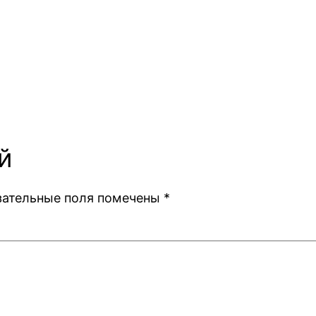
й
зательные поля помечены
*