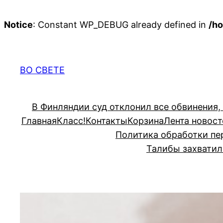
Notice
: Constant WP_DEBUG already defined in
/ho
Перейти
к
содержимому
ВО СВЕТЕ
В Финляндии суд отклонил все обвинения,
Главная
Класс!
Контакты
Корзина
Лента новост
Политика обработки пе
Талибы захватил