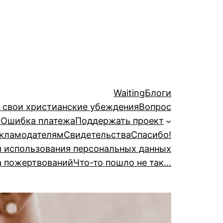
Waiting
Блоги
й свои христианские убеждения
Вопрос
а
Ошибка платежа
Поддержать проект
кламодателям
Свидетельства
Спасибо!
я использования персональных данных
а пожертвований
Что-то пошло не так…