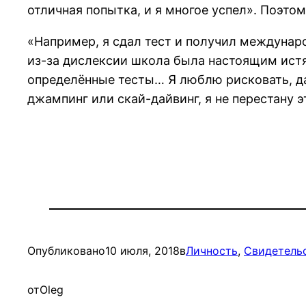
отличная попытка, и я многое успел». Поэтом
«Например, я сдал тест и получил междунар
из-за дислексии школа была настоящим истя
определённые тесты… Я люблю рисковать, да
джампинг или скай-дайвинг, я не перестану э
Опубликовано
10 июля, 2018
в
Личность
, 
Свидетель
от
Oleg