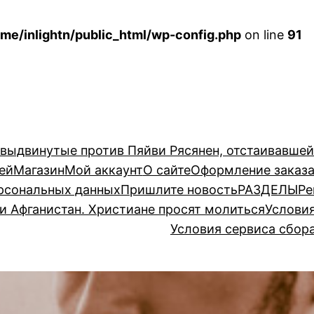
me/inlightn/public_html/wp-config.php
on line
91
 выдвинутые против Пяйви Рясянен, отстаивавше
ей
Магазин
Мой аккаунт
О сайте
Оформление заказ
рсональных данных
Пришлите новость
РАЗДЕЛЫ
Ре
и Афганистан. Христиане просят молиться
Услови
Условия сервиса сбор