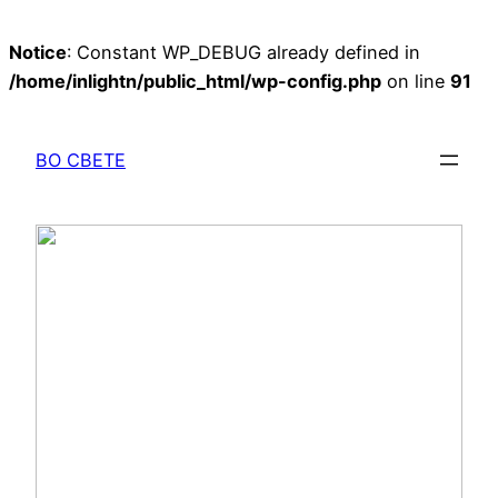
Notice
: Constant WP_DEBUG already defined in
/home/inlightn/public_html/wp-config.php
on line
91
Перейти
к
ВО СВЕТЕ
содержимому