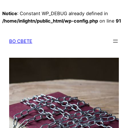
Notice
: Constant WP_DEBUG already defined in
/home/inlightn/public_html/wp-config.php
on line
91
Перейти
к
ВО СВЕТЕ
содержимому