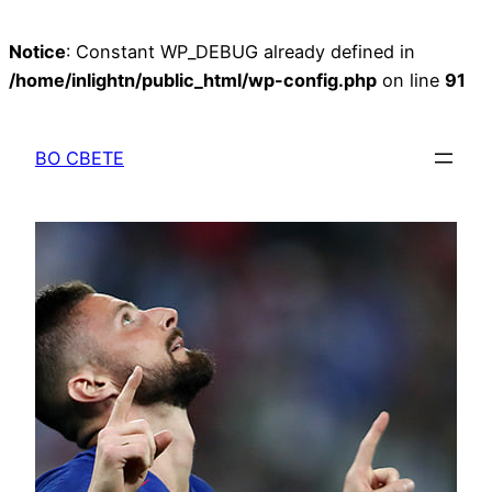
Notice
: Constant WP_DEBUG already defined in
/home/inlightn/public_html/wp-config.php
on line
91
Перейти
к
ВО СВЕТЕ
содержимому