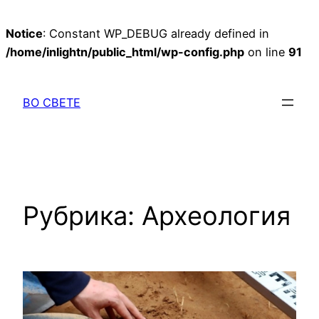
Notice
: Constant WP_DEBUG already defined in
/home/inlightn/public_html/wp-config.php
on line
91
Перейти
к
ВО СВЕТЕ
содержимому
Рубрика:
Археология