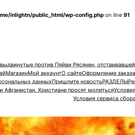
me/inlightn/public_html/wp-config.php
on line
91
 выдвинутые против Пяйви Рясянен, отстаивавше
ей
Магазин
Мой аккаунт
О сайте
Оформление заказ
рсональных данных
Пришлите новость
РАЗДЕЛЫ
Ре
и Афганистан. Христиане просят молиться
Услови
Условия сервиса сбор