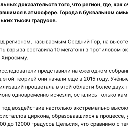
ьных доказательств того, что регион, где, как 
авшимся в атмосфере. Города в буквальном смы
ьких тысяч градусов.
над регионом, называемым Средний Гор, на высот
 взрыва составила 10 мегатонн в тротиловом экв
 Хиросиму.
исследователи представили на ежегодном собра
д этой теорией они начали ещё в 2015 году. Учён
илизаций процветала в этой области более двух ты
гионе одновременно исчезли, остались только ка
а под воздействие настолько экстремально высок
кристаллов циркона, образовавшихся в процессе, 
00 до 12000 градусов Цельсия, что сравнимо с т