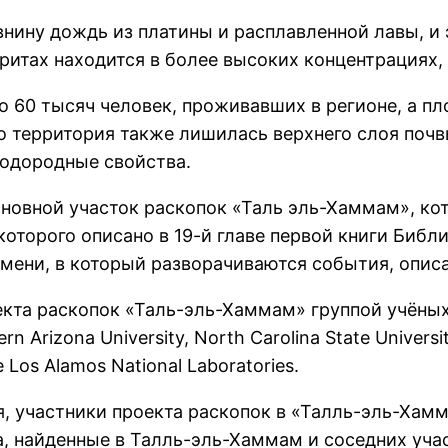
нину дождь из платины и расплавленной лавы, и 
оритах находится в более высоких концентрациях,
о 60 тысяч человек, проживавших в регионе, а п
что территория также лишилась верхнего слоя поч
лодородные свойства.
новной участок раскопок «Таль эль-Хаммам», кот
которого описано в 19-й главе первой книги Библ
мени, в который разворачиваются события, описа
кта раскопок «Таль-эль-Хаммам» группой учёных
Arizona University, North Carolina State University,
же Los Alamos National Laboratories.
 участники проекта раскопок в «Талль-эль-Хамма
а, найденные в Талль-эль-Хаммам и соседних уча