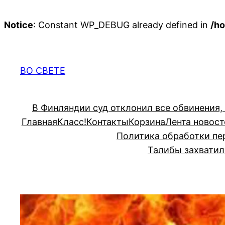
Notice
: Constant WP_DEBUG already defined in
/ho
Перейти
к
содержимому
ВО СВЕТЕ
В Финляндии суд отклонил все обвинения,
Главная
Класс!
Контакты
Корзина
Лента новост
Политика обработки пе
Талибы захватил