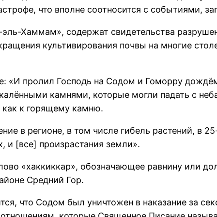
строфе, что вполне соотносится с событиями, за
-эль-Хаммам», содержат свидетельства разрушен
кращения культивирования почвы на многие столе
е: «И пролил Господь на Содом и Гоморру дождём 
калёнными камнями, которые могли падать с неба
 как к горящему камню.
ие в регионе, в том числе гибель растений, в 25
, и [все] произрастания земли».
слово «хаккиккар», обозначающее равнину или д
районе Средний Гор.
ится, что Содом был уничтожен в наказание за се
 отношениям, которые Священное Писание назыв