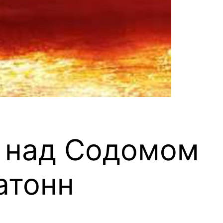
а над Содомом
атонн