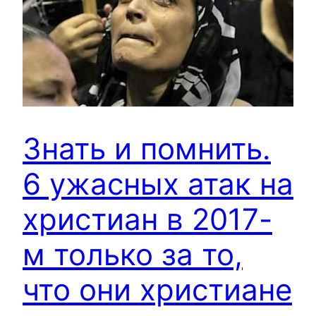
Знать и помнить.
6 ужасных атак на
христиан в 2017-
м только за то,
что они христиане