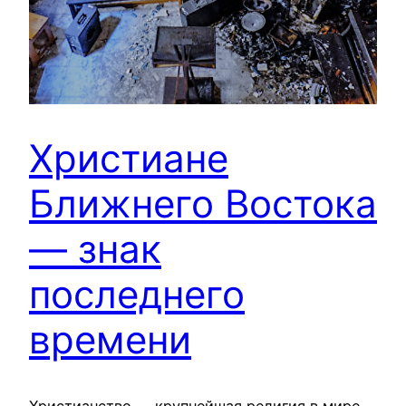
Христиане
Ближнего Востока
— знак
последнего
времени