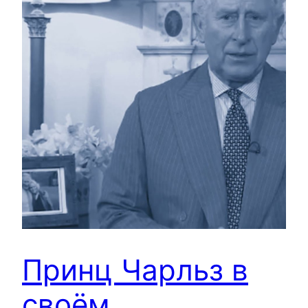
Принц Чарльз в
своём