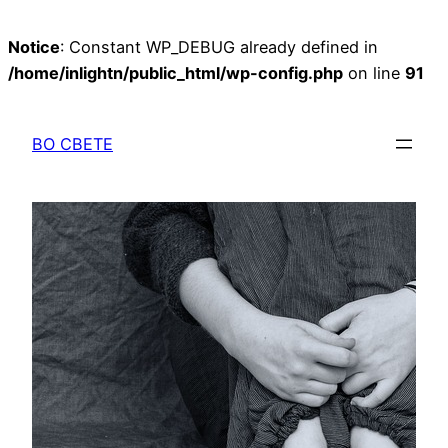
Notice
: Constant WP_DEBUG already defined in
/home/inlightn/public_html/wp-config.php
on line
91
Перейти
к
ВО СВЕТЕ
содержимому