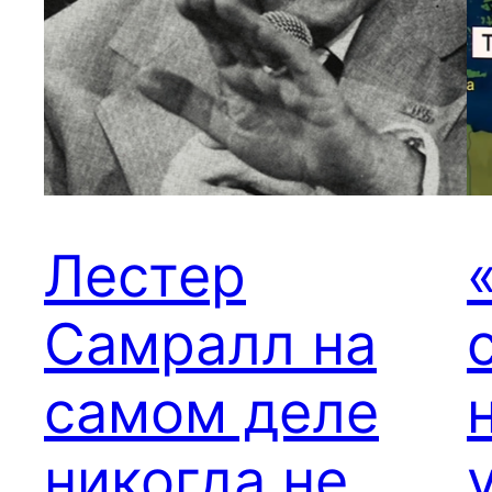
Лестер
Самралл на
самом деле
никогда не