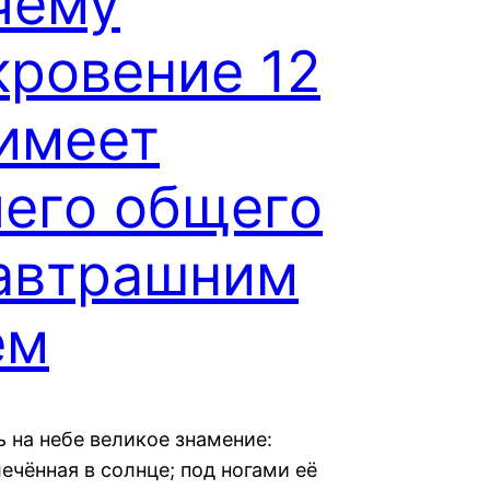
чему
кровение 12
 имеет
чего общего
завтрашним
ём
ь на небе великое знамение:
ечённая в солнце; под ногами её