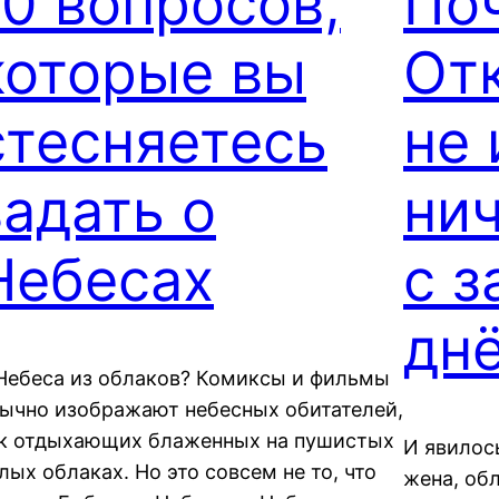
10 вопросов,
По
которые вы
От
стесняетесь
не
задать о
ни
Небесах
с 
дн
 Небеса из облаков? Комиксы и фильмы
ычно изображают небесных обитателей,
к отдыхающих блаженных на пушистых
И явилос
лых облаках. Но это совсем не то, что
жена, обл