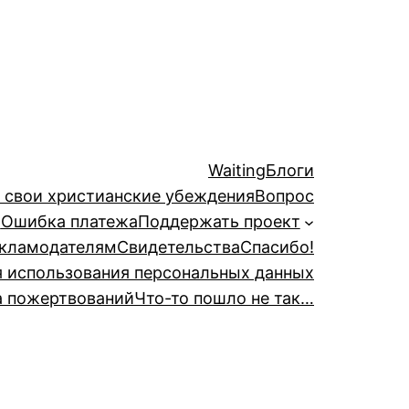
Waiting
Блоги
й свои христианские убеждения
Вопрос
а
Ошибка платежа
Поддержать проект
кламодателям
Свидетельства
Спасибо!
я использования персональных данных
а пожертвований
Что-то пошло не так…