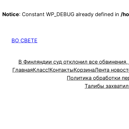
Notice
: Constant WP_DEBUG already defined in
/ho
Перейти
к
содержимому
ВО СВЕТЕ
В Финляндии суд отклонил все обвинения,
Главная
Класс!
Контакты
Корзина
Лента новост
Политика обработки пе
Талибы захватил