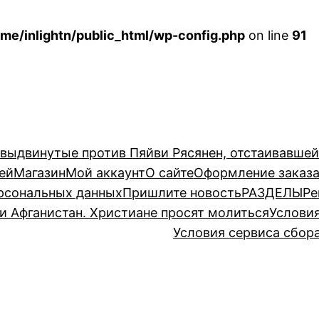
me/inlightn/public_html/wp-config.php
on line
91
 выдвинутые против Пяйви Рясянен, отстаивавше
ей
Магазин
Мой аккаунт
О сайте
Оформление заказ
рсональных данных
Пришлите новость
РАЗДЕЛЫ
Ре
и Афганистан. Христиане просят молиться
Услови
Условия сервиса сбор