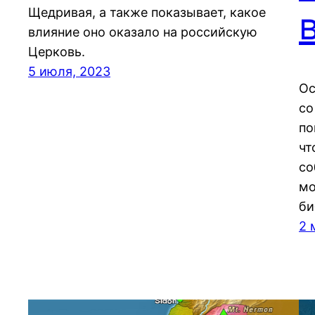
Щедривая, а также показывает, какое
влияние оно оказало на российскую
Церковь.
5 июля, 2023
Ос
со
по
чт
со
мо
би
2 