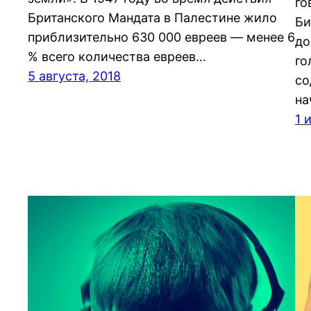
го
Британского Мандата в Палестине жило
Би
приблизительно 630 000 евреев — менее 6
до
% всего количества евреев…
го
5 августа, 2018
со
на
1 