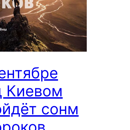
ентябре
д Киевом
ойдёт сонм
ороков