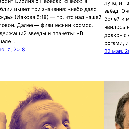
ворит Библия о Небесах. «Небо» в
луна, и н
блии имеет три значения: «небо дало
звёзд. Он
ждь» (Иакова 5:18) — то, что над нашей
болей и 
ловой. Далее — физический космос,
явилось н
держащий звезды и планеты: «В
дракон с
чале…
рогами, и
июня, 2018
22 мая, 2