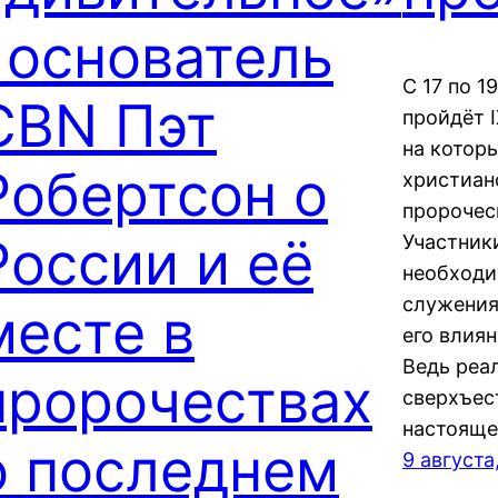
: основатель
С 17 по 1
CBN Пэт
пройдёт 
на котор
Робертсон о
христиан
пророчес
России и её
Участник
необходи
служения
месте в
его влия
Ведь реа
пророчествах
сверхъес
настояще
о последнем
9 августа