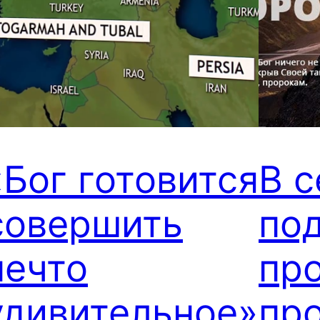
«Бог готовится
В с
совершить
по
нечто
пр
удивительное»
пр