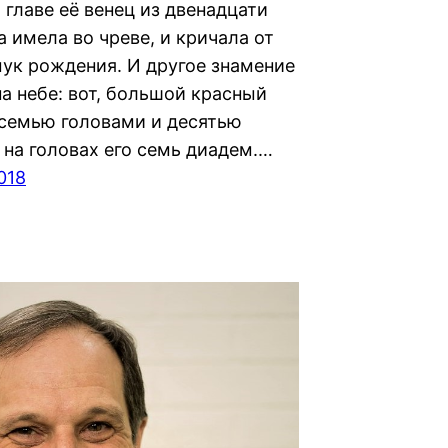
а главе её венец из двенадцати
а имела во чреве, и кричала от
мук рождения. И другое знамение
а небе: вот, большой красный
 семью головами и десятью
 на головах его семь диадем.…
018