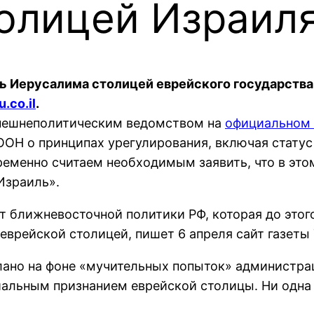
олицей Израил
 Иерусалима столицей еврейского государства,
.co.il
.
внешнеполитическим ведомством на
официальном 
Н о принципах урегулирования, включая статус
ременно считаем необходимым заявить, что в эт
Израиль».
т ближневосточной политики РФ, которая до этог
врейской столицей, пишет 6 апреля сайт газеты T
делано на фоне «мучительных попыток» администр
альным признанием еврейской столицы. Ни одна д