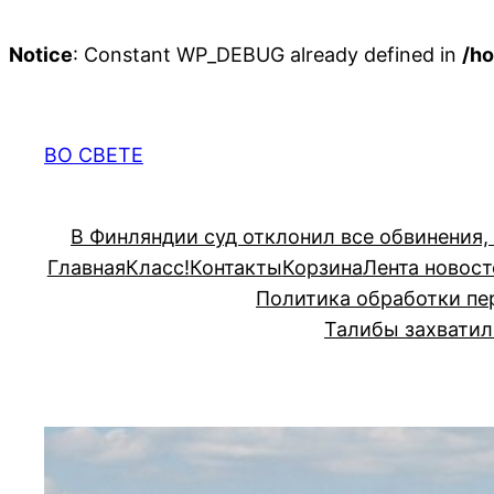
Notice
: Constant WP_DEBUG already defined in
/ho
Перейти
к
содержимому
ВО СВЕТЕ
В Финляндии суд отклонил все обвинения,
Главная
Класс!
Контакты
Корзина
Лента новост
Политика обработки пе
Талибы захватил