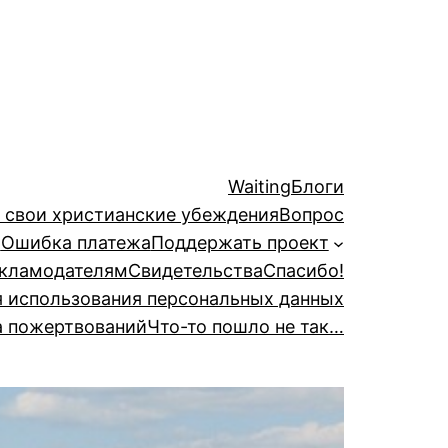
Waiting
Блоги
й свои христианские убеждения
Вопрос
а
Ошибка платежа
Поддержать проект
кламодателям
Свидетельства
Спасибо!
я использования персональных данных
а пожертвований
Что-то пошло не так…