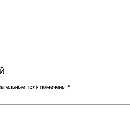
й
зательные поля помечены
*