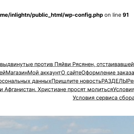
me/inlightn/public_html/wp-config.php
on line
91
 выдвинутые против Пяйви Рясянен, отстаивавше
ей
Магазин
Мой аккаунт
О сайте
Оформление заказ
рсональных данных
Пришлите новость
РАЗДЕЛЫ
Ре
и Афганистан. Христиане просят молиться
Услови
Условия сервиса сбор