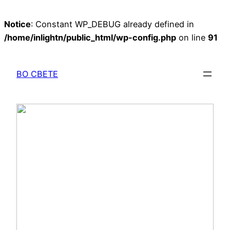
Notice
: Constant WP_DEBUG already defined in
/home/inlightn/public_html/wp-config.php
on line
91
Перейти
к
ВО СВЕТЕ
содержимому