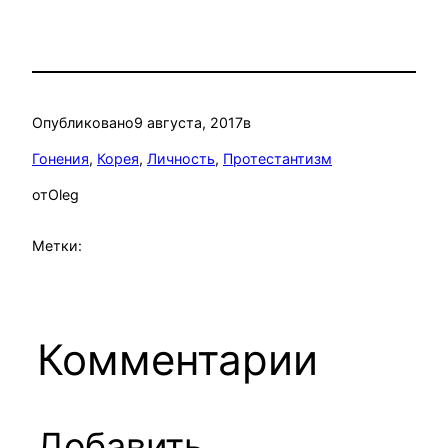
Опубликовано
9 августа, 2017
в
Гонения
, 
Корея
, 
Личность
, 
Протестантизм
от
Oleg
Метки:
Комментарии
Добавить