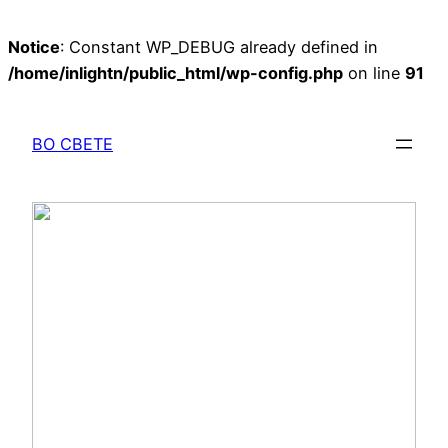
Notice
: Constant WP_DEBUG already defined in
/home/inlightn/public_html/wp-config.php
on line
91
Перейти
к
ВО СВЕТЕ
содержимому