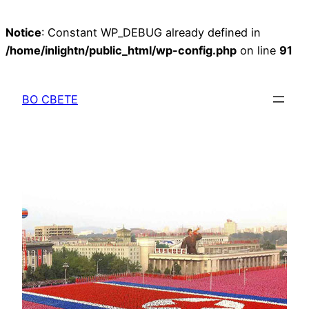
Notice
: Constant WP_DEBUG already defined in
/home/inlightn/public_html/wp-config.php
on line
91
Перейти
к
ВО СВЕТЕ
содержимому