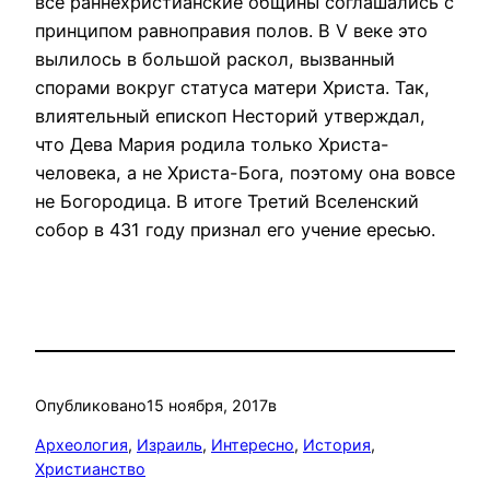
все раннехристианские общины соглашались с
принципом равноправия полов. В V веке это
вылилось в большой раскол, вызванный
спорами вокруг статуса матери Христа. Так,
влиятельный епископ Несторий утверждал,
что Дева Мария родила только Христа-
человека, а не Христа-Бога, поэтому она вовсе
не Богородица. В итоге Третий Вселенский
собор в 431 году признал его учение ересью.
Опубликовано
15 ноября, 2017
в
Археология
, 
Израиль
, 
Интересно
, 
История
, 
Христианство