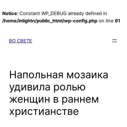
Notice
: Constant WP_DEBUG already defined in
/home/inlightn/public_html/wp-config.php
on line
91
Перейти
к
ВО СВЕТЕ
содержимому
Напольная мозаика
удивила ролью
женщин в раннем
христианстве