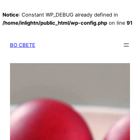
Notice
: Constant WP_DEBUG already defined in
/home/inlightn/public_html/wp-config.php
on line
91
Перейти
к
ВО СВЕТЕ
содержимому