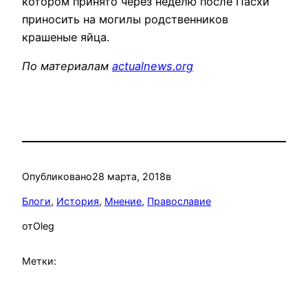
котором принято через неделю после Пасхи
приносить на могилы родственников
крашеные яйца.
По материалам
actualnews.org
Опубликовано
28 марта, 2018
в
Блоги
, 
История
, 
Мнение
, 
Православие
от
Oleg
Метки: