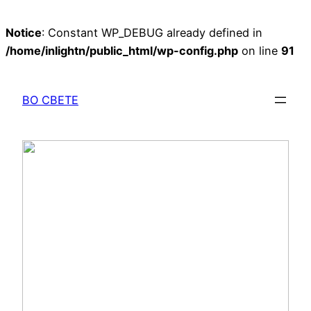
Notice
: Constant WP_DEBUG already defined in
/home/inlightn/public_html/wp-config.php
on line
91
Перейти
к
ВО СВЕТЕ
содержимому