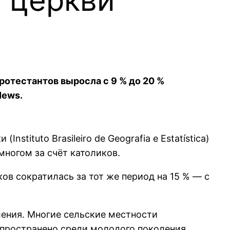
ротестантов выросла с 9 % до 20 %
News.
tituto Brasileiro de Geografia e Estatística)
многом за счёт католиков.
ков сократилась за тот же период на 15 % ― с
ения. Многие сельские местности
спространено среди молодого поколения