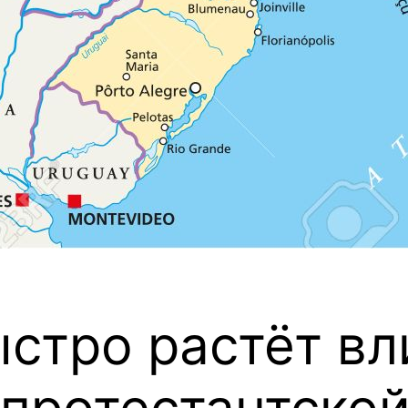
ыстро растёт в
 протестантско