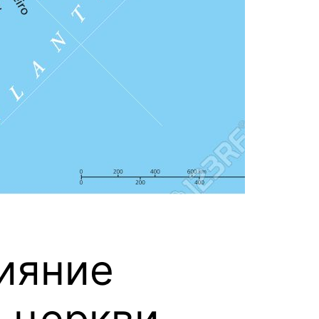
лияние
й церкви