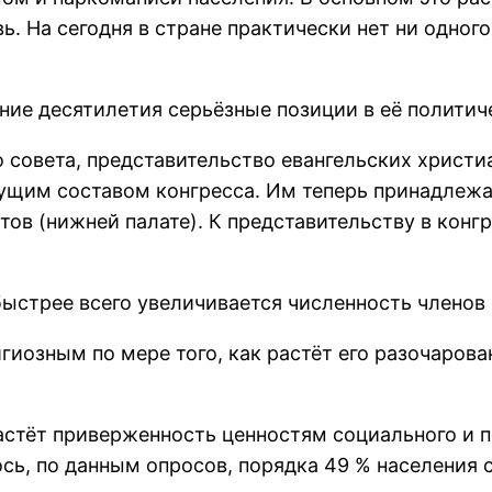
ь. На сегодня в стране практически нет ни одног
ние десятилетия серьёзные позиции в её политич
 совета, представительство евангельских христи
ущим составом конгресса. Им теперь принадлежа
атов (нижней палате). К представительству в кон
быстрее всего увеличивается численность членов
гиозным по мере того, как растёт его разочаров
астёт приверженность ценностям социального и п
ь, по данным опросов, порядка 49 % населения ст