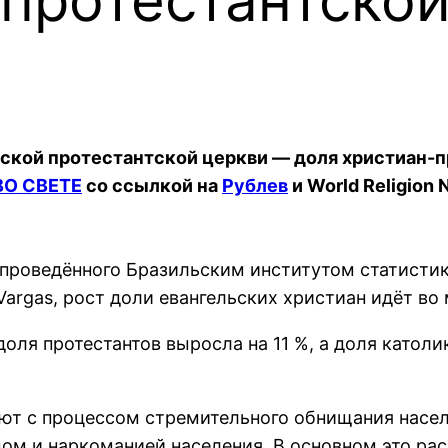
ьской протестантской церкви ― доля христиан-п
ВО СВЕТЕ
со ссылкой на
Рублев
и World Religion 
ведённого Бразильским институтом статистики (Ins
Vargas, рост доли евангельских христиан идёт во 
 доля протестантов выросла на 11 %, а доля католи
ют с процессом стремительного обнищания насел
ом и наркоманией населения. В основном это ра