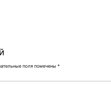
й
зательные поля помечены
*