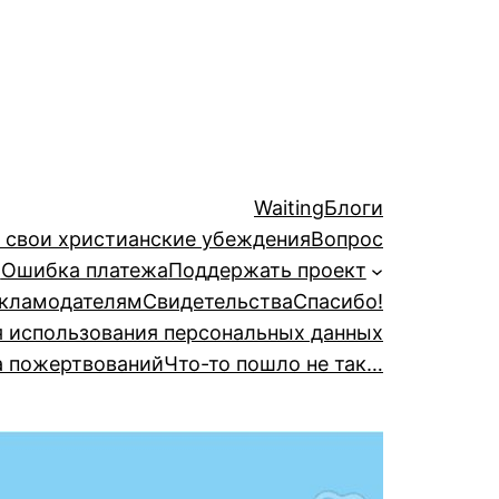
Waiting
Блоги
й свои христианские убеждения
Вопрос
а
Ошибка платежа
Поддержать проект
кламодателям
Свидетельства
Спасибо!
я использования персональных данных
а пожертвований
Что-то пошло не так…