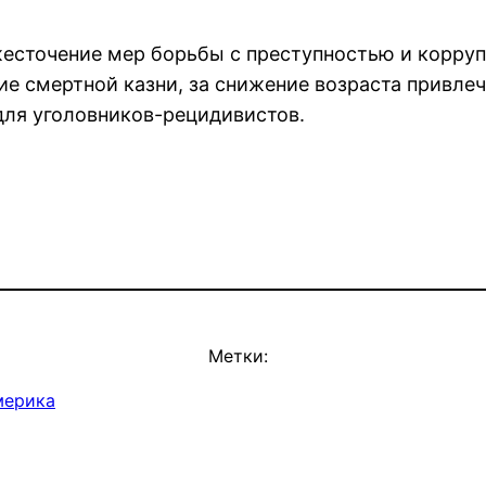
есточение мер борьбы с преступностью и коррупц
ие смертной казни, за снижение возраста привле
для уголовников-рецидивистов.
Метки:
мерика