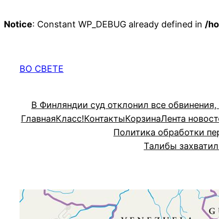
Notice
: Constant WP_DEBUG already defined in
/ho
Перейти
к
содержимому
ВО СВЕТЕ
В Финляндии суд отклонил все обвинения,
Главная
Класс!
Контакты
Корзина
Лента новост
Политика обработки пе
Талибы захватил