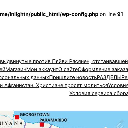
me/inlightn/public_html/wp-config.php
on line
91
 выдвинутые против Пяйви Рясянен, отстаивавше
ей
Магазин
Мой аккаунт
О сайте
Оформление заказ
рсональных данных
Пришлите новость
РАЗДЕЛЫ
Ре
и Афганистан. Христиане просят молиться
Услови
Условия сервиса сбор