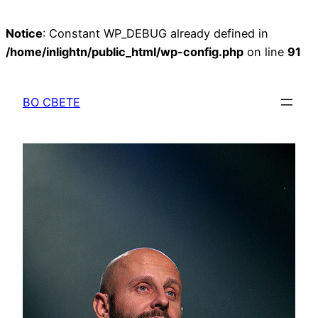
Notice
: Constant WP_DEBUG already defined in
/home/inlightn/public_html/wp-config.php
on line
91
Перейти
к
ВО СВЕТЕ
содержимому