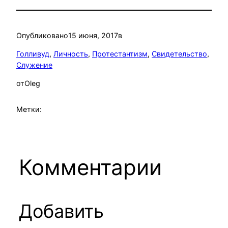
Опубликовано
15 июня, 2017
в
Голливуд
, 
Личность
, 
Протестантизм
, 
Свидетельство
, 
Служение
от
Oleg
Метки:
Комментарии
Добавить