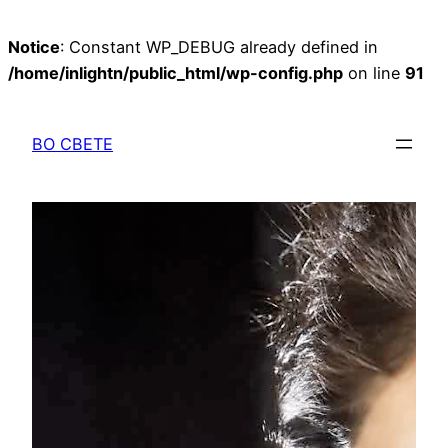
Notice
: Constant WP_DEBUG already defined in
/home/inlightn/public_html/wp-config.php
on line
91
Перейти
к
ВО СВЕТЕ
содержимому