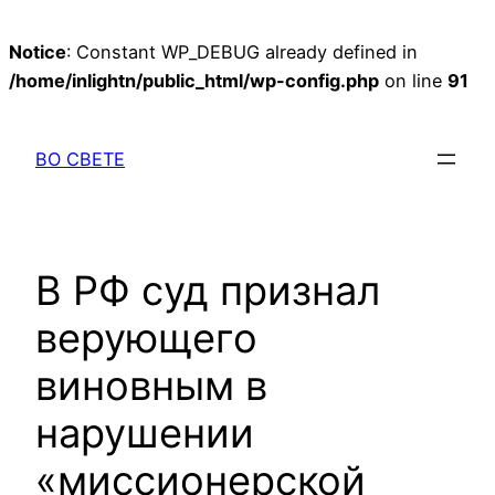
Notice
: Constant WP_DEBUG already defined in
/home/inlightn/public_html/wp-config.php
on line
91
Перейти
к
ВО СВЕТЕ
содержимому
В РФ суд признал
верующего
виновным в
нарушении
«миссионерской