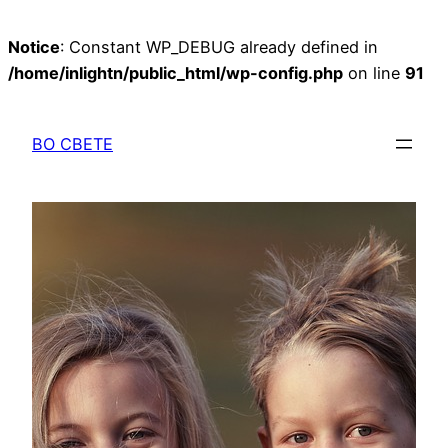
Notice
: Constant WP_DEBUG already defined in
/home/inlightn/public_html/wp-config.php
on line
91
Перейти
к
ВО СВЕТЕ
содержимому