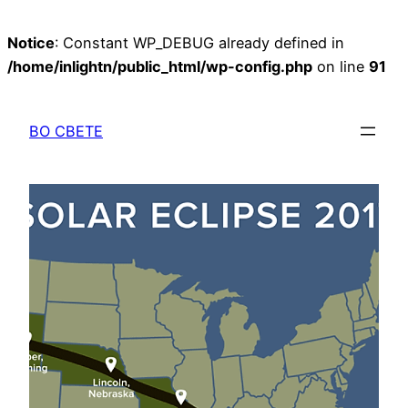
Notice
: Constant WP_DEBUG already defined in
/home/inlightn/public_html/wp-config.php
on line
91
Перейти
к
ВО СВЕТЕ
содержимому