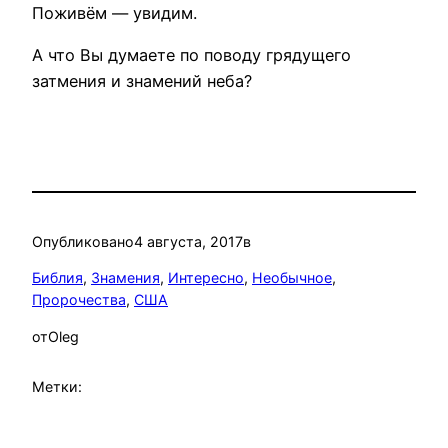
Поживём — увидим.
А что Вы думаете по поводу грядущего
затмения и знамений неба?
Опубликовано
4 августа, 2017
в
Библия
, 
Знамения
, 
Интересно
, 
Необычное
, 
Пророчества
, 
США
от
Oleg
Метки: