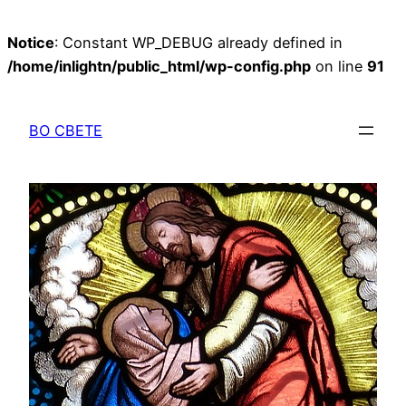
Notice
: Constant WP_DEBUG already defined in
/home/inlightn/public_html/wp-config.php
on line
91
Перейти
к
ВО СВЕТЕ
содержимому